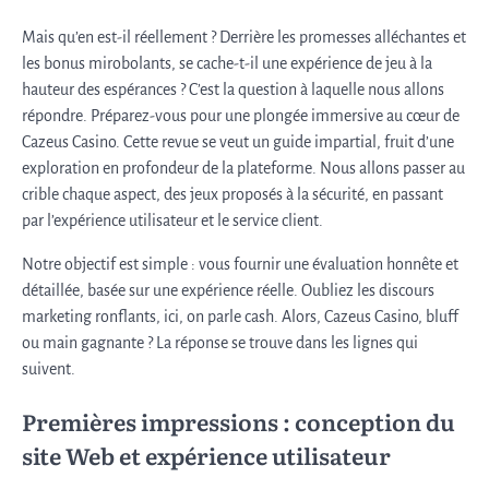
Mais qu’en est-il réellement ? Derrière les promesses alléchantes et
les bonus mirobolants, se cache-t-il une expérience de jeu à la
hauteur des espérances ? C’est la question à laquelle nous allons
répondre. Préparez-vous pour une plongée immersive au cœur de
Cazeus Casino. Cette revue se veut un guide impartial, fruit d’une
exploration en profondeur de la plateforme. Nous allons passer au
crible chaque aspect, des jeux proposés à la sécurité, en passant
par l’expérience utilisateur et le service client.
Notre objectif est simple : vous fournir une évaluation honnête et
détaillée, basée sur une expérience réelle. Oubliez les discours
marketing ronflants, ici, on parle cash. Alors, Cazeus Casino, bluff
ou main gagnante ? La réponse se trouve dans les lignes qui
suivent.
Premières impressions : conception du
site Web et expérience utilisateur