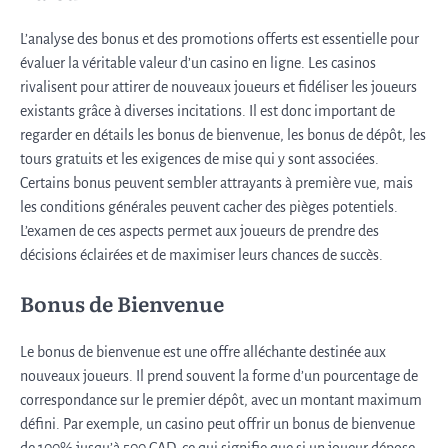
L’analyse des bonus et des promotions offerts est essentielle pour
évaluer la véritable valeur d’un casino en ligne. Les casinos
rivalisent pour attirer de nouveaux joueurs et fidéliser les joueurs
existants grâce à diverses incitations. Il est donc important de
regarder en détails les bonus de bienvenue, les bonus de dépôt, les
tours gratuits et les exigences de mise qui y sont associées.
Certains bonus peuvent sembler attrayants à première vue, mais
les conditions générales peuvent cacher des pièges potentiels.
L’examen de ces aspects permet aux joueurs de prendre des
décisions éclairées et de maximiser leurs chances de succès.
Bonus de Bienvenue
Le bonus de bienvenue est une offre alléchante destinée aux
nouveaux joueurs. Il prend souvent la forme d’un pourcentage de
correspondance sur le premier dépôt, avec un montant maximum
défini. Par exemple, un casino peut offrir un bonus de bienvenue
de 100% jusqu’à 500 CAD, ce qui signifie que si un joueur dépose