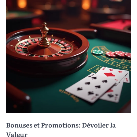
Bonuses et Promotions: Dévoiler la
Valeur