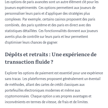
Les options de paris avancées sont un autre élément clé pour les
joueurs expérimentés. Ces options permettent aux joueurs de
personnaliser leurs paris et d’appliquer des stratégies plus
complexes. Par exemple, certains casinos proposent des paris
combinés, des paris système et des paris en direct avec des
statistiques détaillées. Ces fonctionnalités donnent aux joueurs
avertis plus de contrôle sur leurs paris et leur permettent
d’optimiser leurs chances de gagner.
Dépôts et retraits : Une expérience de
transaction fluide ?
Explorer les options de paiement est essentiel pour une expérience
sans tracas. Les plateformes proposent généralement un éventail
de méthodes, allant des cartes de crédit classiques aux
portefeuilles électroniques modernes et même aux
cryptomonnaies. Chaque option a ses propres avantages et
inconvénients en termes de vitesse, de frais et de limites.