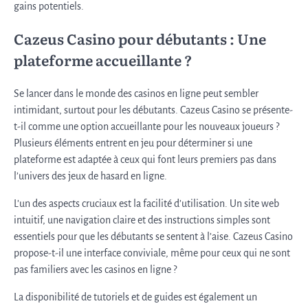
gains potentiels.
Cazeus Casino pour débutants : Une
plateforme accueillante ?
Se lancer dans le monde des casinos en ligne peut sembler
intimidant, surtout pour les débutants. Cazeus Casino se présente-
t-il comme une option accueillante pour les nouveaux joueurs ?
Plusieurs éléments entrent en jeu pour déterminer si une
plateforme est adaptée à ceux qui font leurs premiers pas dans
l’univers des jeux de hasard en ligne.
L’un des aspects cruciaux est la facilité d’utilisation. Un site web
intuitif, une navigation claire et des instructions simples sont
essentiels pour que les débutants se sentent à l’aise. Cazeus Casino
propose-t-il une interface conviviale, même pour ceux qui ne sont
pas familiers avec les casinos en ligne ?
La disponibilité de tutoriels et de guides est également un