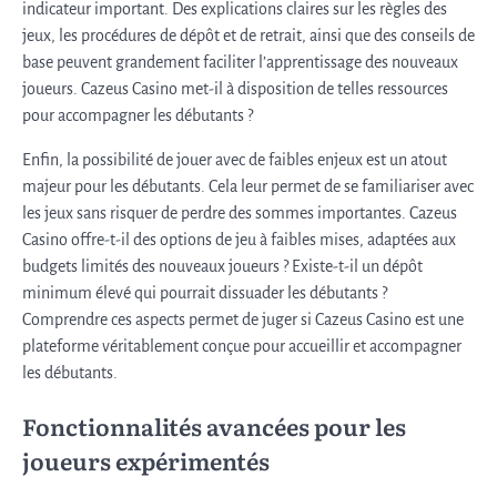
indicateur important. Des explications claires sur les règles des
jeux, les procédures de dépôt et de retrait, ainsi que des conseils de
base peuvent grandement faciliter l’apprentissage des nouveaux
joueurs. Cazeus Casino met-il à disposition de telles ressources
pour accompagner les débutants ?
Enfin, la possibilité de jouer avec de faibles enjeux est un atout
majeur pour les débutants. Cela leur permet de se familiariser avec
les jeux sans risquer de perdre des sommes importantes. Cazeus
Casino offre-t-il des options de jeu à faibles mises, adaptées aux
budgets limités des nouveaux joueurs ? Existe-t-il un dépôt
minimum élevé qui pourrait dissuader les débutants ?
Comprendre ces aspects permet de juger si Cazeus Casino est une
plateforme véritablement conçue pour accueillir et accompagner
les débutants.
Fonctionnalités avancées pour les
joueurs expérimentés