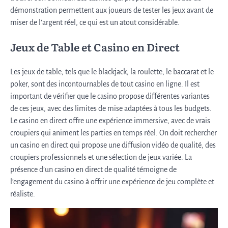
démonstration permettent aux joueurs de tester les jeux avant de
miser de l’argent réel, ce qui est un atout considérable.
Jeux de Table et Casino en Direct
Les jeux de table, tels que le blackjack, la roulette, le baccarat et le
poker, sont des incontournables de tout casino en ligne. Il est
important de vérifier que le casino propose différentes variantes
de ces jeux, avec des limites de mise adaptées à tous les budgets.
Le casino en direct offre une expérience immersive, avec de vrais
croupiers qui animent les parties en temps réel. On doit rechercher
un casino en direct qui propose une diffusion vidéo de qualité, des
croupiers professionnels et une sélection de jeux variée. La
présence d’un casino en direct de qualité témoigne de
l’engagement du casino à offrir une expérience de jeu complète et
réaliste.